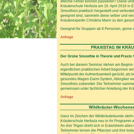
Welche Fehler können passieren? Diese und 
Kräuterschule Herbula am 16. April 2016 in 
Smoothies praktisch hergestellt und verkoste
geeignet sind, sammeln diese selber und ver
Kräuterexpertin Christina Mann zu den gesu
Geeignet für Gruppen ab 8 Personen, gerne er
Anfrage
PRAXISTAG IM KRÄUTE
Der Grüne Smoothie in Theorie und Praxis
f
Auch bei diesem Seminar stehen am Beginn di
eigentlichen praktischen Arbeit begonnen wi
Mittelpunkt der Aufmerksamkeit gerückt, als b
gesundes Magen-Darm-System, Allergiker we
Smoothies zubereitet. Die Teilnehmer sammel
gemeinsam unter fachlicher Anleitung der Kr
Anfrage
Wildkräuter-Wochene
Ganz im Zeichen der Wildkräuterkunde steh
Kräuterschule Herbula neu in ihr Programm
An drei TAgen dreht sich in Eckelsheim alle
Teilnehmer lernen die Pflanzen und ihre bo