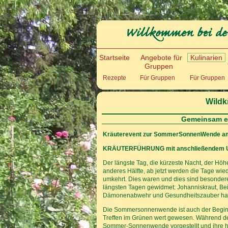
Startseite
Angebote für
Kulinarien
Gruppen
Rezepte
Für Gruppen
Für Gruppen
Wildk
Gemeinsam ei
Kräuterevent zur SommerSonnenWende am 
KRÄUTERFÜHRUNG mit anschließendem Um
Der längste Tag, die kürzeste Nacht, der Höh
anderes Hälfte, ab jetzt werden die Tage wied
umkehrt. Dies waren und dies sind besonder
längsten Tagen gewidmet: Johanniskraut, Bei
Dämonenabwehr und Gesundheitszauber habe
Die Sommersonnenwende ist auch der Begin
Treffen im Grünen wert gewesen. Während de
Sommer-Sonnenwende vorgestellt und ihre his